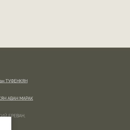
оран ТУФЕНКЯН
НКЯН АВАН МАРАК
ИЙ ЕРЕВАН,