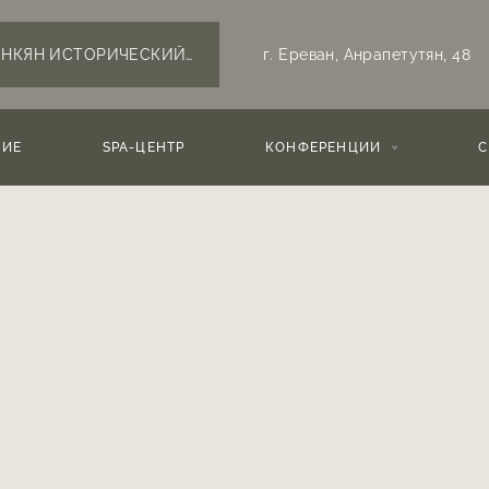
г. Ереван,
Анрапетутян, 48
ЕНКЯН ИСТОРИЧЕСКИЙ ЕРЕВАН,
г. Ереван
НИЕ
SPA-ЦЕНТР
КОНФЕРЕНЦИИ
С