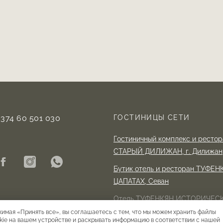
+374 60 501 030
ГОСТИНИЦЫ СЕТИ
Гостиничный комплекс и рест
СТАРЫЙ ДИЛИЖАН,
г. Дилижан
Бутик отель и ресторан ТУФЕ
ЦАПАТАХ,
Севан
Отель ТУФЕНКЯН ИСТОРИЧЕСК
г. Ереван
имая «Принять все», вы соглашаетесь с тем, что мы можем хранить файлы
kie на вашем устройстве и раскрывать информацию в соответствии с нашей