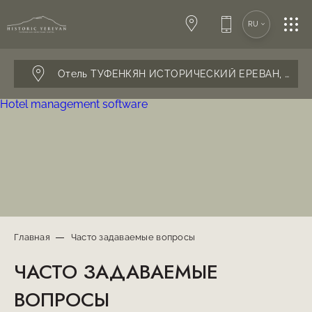
SPA-ЦЕНТР
RU
КОНФЕРЕНЦИИ
Отель ТУФЕНКЯН ИСТОРИЧЕСКИЙ ЕРЕВАН,
г. Ер
Hotel management software
СВАДЬБЫ
РЕСТОРАН
КОНТАКТЫ
Главная
Часто задаваемые вопросы
ЧАСТО ЗАДАВАЕМЫЕ
ВОПРОСЫ