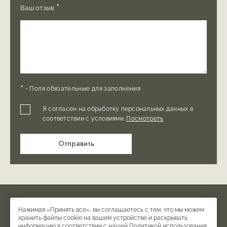
*
Ваш отзыв
*
- Поля обязательные для заполнения
Я согласен на обработку персональных данных в
соответствии с условиями.
Посмотреть
Отправить
© Отель ТУФЕНКЯН ИСТОРИЧЕСКИЙ ЕРЕВАН, 2026
Нажимая «Принять все», вы соглашаетесь с тем, что мы можем
Официальный сайт.
хранить файлы cookie на вашем устройстве и раскрывать
информацию в соответствии с нашей
Политикой использования