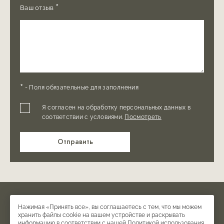
*
Ваш отзыв
*
- Поля обязательные для заполнения
Я согласен на обработку персональных данных в
соответствии с условиями.
Посмотреть
Отправить
© Отель ТУФЕНКЯН ИСТОРИЧЕСКИЙ ЕРЕВАН, 2026
Нажимая «Принять все», вы соглашаетесь с тем, что мы можем
Официальный сайт.
хранить файлы cookie на вашем устройстве и раскрывать
информацию в соответствии с нашей
Политикой использования